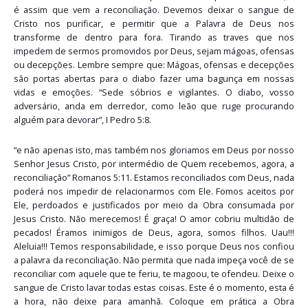
é assim que vem a reconciliação. Devemos deixar o sangue de
Cristo nos purificar, e permitir que a Palavra de Deus nos
transforme de dentro para fora. Tirando as traves que nos
impedem de sermos promovidos por Deus, sejam mágoas, ofensas
ou decepções. Lembre sempre que: Mágoas, ofensas e decepções
são portas abertas para o diabo fazer uma bagunça em nossas
vidas e emoções. “Sede sóbrios e vigilantes. O diabo, vosso
adversário, anda em derredor, como leão que ruge procurando
alguém para devorar”, I Pedro 5:8.
“e não apenas isto, mas também nos gloriamos em Deus por nosso
Senhor Jesus Cristo, por intermédio de Quem recebemos, agora, a
reconciliação” Romanos 5:11. Estamos reconciliados com Deus, nada
poderá nos impedir de relacionarmos com Ele. Fomos aceitos por
Ele, perdoados e justificados por meio da Obra consumada por
Jesus Cristo. Não merecemos! É graça! O amor cobriu multidão de
pecados! Éramos inimigos de Deus, agora, somos filhos. Uau!!!
Aleluia!!! Temos responsabilidade, e isso porque Deus nos confiou
a palavra da reconciliação. Não permita que nada impeça você de se
reconciliar com aquele que te feriu, te magoou, te ofendeu. Deixe o
sangue de Cristo lavar todas estas coisas. Este é o momento, esta é
a hora, não deixe para amanhã. Coloque em prática a Obra