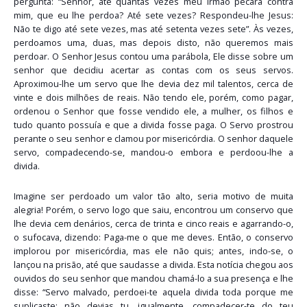
pergunta: “Senhor, até quantas vezes meu irmão pecará contra
mim, que eu lhe perdoa? Até sete vezes? Respondeu-lhe Jesus:
Não te digo até sete vezes, mas até setenta vezes sete”. Às vezes,
perdoamos uma, duas, mas depois disto, não queremos mais
perdoar. O Senhor Jesus contou uma parábola, Ele disse sobre um
senhor que decidiu acertar as contas com os seus servos.
Aproximou-lhe um servo que lhe devia dez mil talentos, cerca de
vinte e dois milhões de reais. Não tendo ele, porém, como pagar,
ordenou o Senhor que fosse vendido ele, a mulher, os filhos e
tudo quanto possuía e que a divida fosse paga. O Servo prostrou
perante o seu senhor e clamou por misericórdia. O senhor daquele
servo, compadecendo-se, mandou-o embora e perdoou-lhe a
divida.
Imagine ser perdoado um valor tão alto, seria motivo de muita
alegria! Porém, o servo logo que saiu, encontrou um conservo que
lhe devia cem denários, cerca de trinta e cinco reais e agarrando-o,
o sufocava, dizendo: Paga-me o que me deves. Então, o conservo
implorou por misericórdia, mas ele não quis; antes, indo-se, o
lançou na prisão, até que saudasse a divida. Esta notícia chegou aos
ouvidos do seu senhor que mandou chamá-lo a sua presença e lhe
disse: “Servo malvado, perdoei-te aquela divida toda porque me
suplicaste; não devias tu, igualmente, compadecer-te do teu