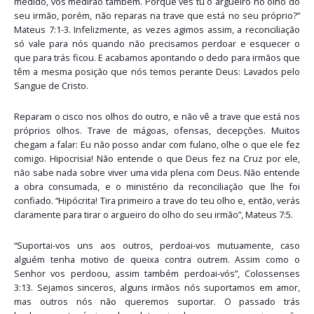
medido, vos medirão também. Porque vês tu o argueiro no olho do
seu irmão, porém, não reparas na trave que está no seu próprio?”
Mateus 7:1-3. Infelizmente, as vezes agimos assim, a reconciliação
só vale para nós quando não precisamos perdoar e esquecer o
que para trás ficou. E acabamos apontando o dedo para irmãos que
têm a mesma posição que nós temos perante Deus: Lavados pelo
Sangue de Cristo.
Reparam o cisco nos olhos do outro, e não vê a trave que está nos
próprios olhos. Trave de mágoas, ofensas, decepções. Muitos
chegam a falar: Eu não posso andar com fulano, olhe o que ele fez
comigo. Hipocrisia! Não entende o que Deus fez na Cruz por ele,
não sabe nada sobre viver uma vida plena com Deus. Não entende
a obra consumada, e o ministério da reconciliação que lhe foi
confiado. “Hipócrita! Tira primeiro a trave do teu olho e, então, verás
claramente para tirar o argueiro do olho do seu irmão”, Mateus 7:5.
“Suportai-vos uns aos outros, perdoai-vos mutuamente, caso
alguém tenha motivo de queixa contra outrem. Assim como o
Senhor vos perdoou, assim também perdoai-vós”, Colossenses
3:13. Sejamos sinceros, alguns irmãos nós suportamos em amor,
mas outros nós não queremos suportar. O passado trás