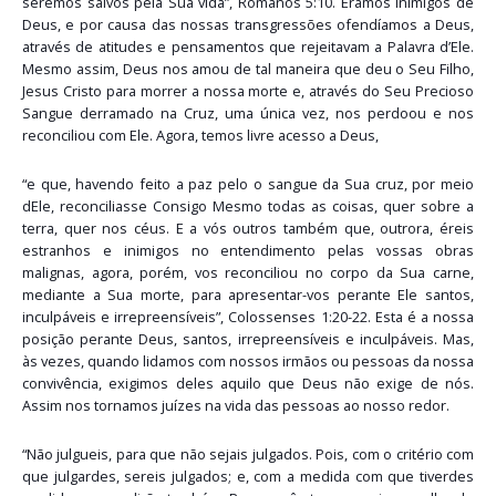
seremos salvos pela Sua vida”, Romanos 5:10. Éramos inimigos de
Deus, e por causa das nossas transgressões ofendíamos a Deus,
através de atitudes e pensamentos que rejeitavam a Palavra d’Ele.
Mesmo assim, Deus nos amou de tal maneira que deu o Seu Filho,
Jesus Cristo para morrer a nossa morte e, através do Seu Precioso
Sangue derramado na Cruz, uma única vez, nos perdoou e nos
reconciliou com Ele. Agora, temos livre acesso a Deus,
“e que, havendo feito a paz pelo o sangue da Sua cruz, por meio
dEle, reconciliasse Consigo Mesmo todas as coisas, quer sobre a
terra, quer nos céus. E a vós outros também que, outrora, éreis
estranhos e inimigos no entendimento pelas vossas obras
malignas, agora, porém, vos reconciliou no corpo da Sua carne,
mediante a Sua morte, para apresentar-vos perante Ele santos,
inculpáveis e irrepreensíveis”, Colossenses 1:20-22. Esta é a nossa
posição perante Deus, santos, irrepreensíveis e inculpáveis. Mas,
às vezes, quando lidamos com nossos irmãos ou pessoas da nossa
convivência, exigimos deles aquilo que Deus não exige de nós.
Assim nos tornamos juízes na vida das pessoas ao nosso redor.
“Não julgueis, para que não sejais julgados. Pois, com o critério com
que julgardes, sereis julgados; e, com a medida com que tiverdes