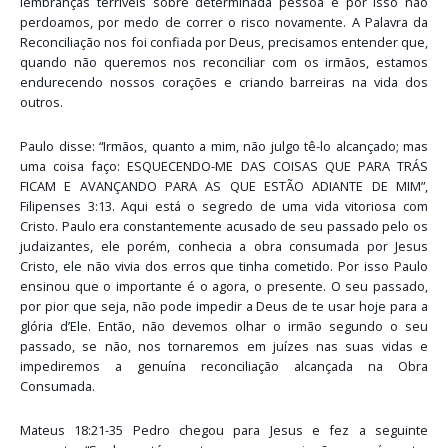
lembranças terríveis sobre determinada pessoa e por isso não
perdoamos, por medo de correr o risco novamente. A Palavra da
Reconciliação nos foi confiada por Deus, precisamos entender que,
quando não queremos nos reconciliar com os irmãos, estamos
endurecendo nossos corações e criando barreiras na vida dos
outros.
Paulo disse: “Irmãos, quanto a mim, não julgo tê-lo alcançado; mas
uma coisa faço: ESQUECENDO-ME DAS COISAS QUE PARA TRÁS
FICAM E AVANÇANDO PARA AS QUE ESTÃO ADIANTE DE MIM”,
Filipenses 3:13. Aqui está o segredo de uma vida vitoriosa com
Cristo. Paulo era constantemente acusado de seu passado pelo os
judaizantes, ele porém, conhecia a obra consumada por Jesus
Cristo, ele não vivia dos erros que tinha cometido. Por isso Paulo
ensinou que o importante é o agora, o presente. O seu passado,
por pior que seja, não pode impedir a Deus de te usar hoje para a
glória d’Ele. Então, não devemos olhar o irmão segundo o seu
passado, se não, nos tornaremos em juízes nas suas vidas e
impediremos a genuína reconciliação alcançada na Obra
Consumada.
Mateus 18:21-35 Pedro chegou para Jesus e fez a seguinte