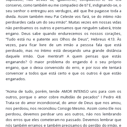
conservo, como também eu me compadeci de ti? E, indignando-se, o
seu senhor o entregou aos verdugos, até que lhe pagasse toda a
divida. Assim também meu Pai Celeste vos fará, se do intimo não
perdoardes cada um do seu irmão”. Muitas vezes em nossas vidas
não perdoamos os outros e pensamos que ninguém saberá, triste
engano. Deus sabe quando endurecemos os nossos corações,
“Tudo está nu e patente aos Olhos de Deus”, Hebreus 4:13. Às
vezes, para ficar livre de um irmão a pessoa fala que está
perdoado, mas no íntimo está desejando uma grande distância
daquele irmão. Que mentira!!! A quem pensas que estás
enganando? O maior problema do engando é o seu próprio
engano, que o deixa convencido do erro, e por isso ele tentará
convencer a todos que está certo e que os outros é que estão
enganados.
“Acima de tudo, porém, tende AMOR INTENSO uns para com os
outros, porque o amor cobre multidão de pecados” I Pedro 4:8.
Trata-se do amor incondicional, do amor de Deus que nos amou,
nos perdoou, nos reconciliou Consigo Mesmo. Assim como Ele nos
perdoou, devemos perdoar uns aos outros, não nos lembrando
dos erros que eles cometeram no passado. Devemos lembrar que
nós também erramos e também precisamos do perdão do irmão, e