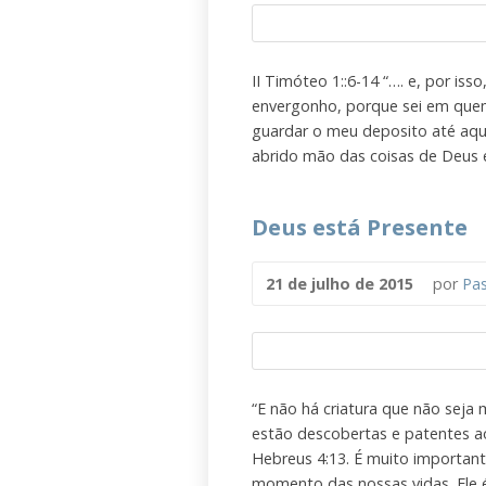
II Timóteo 1::6-14 “…. e, por is
envergonho, porque sei em quem
guardar o meu deposito até aquel
abrido mão das coisas de Deus e
Deus está Presente
21 de julho de 2015
por
Pas
“E não há criatura que não seja 
estão descobertas e patentes a
Hebreus 4:13. É muito importan
momento das nossas vidas. Ele é