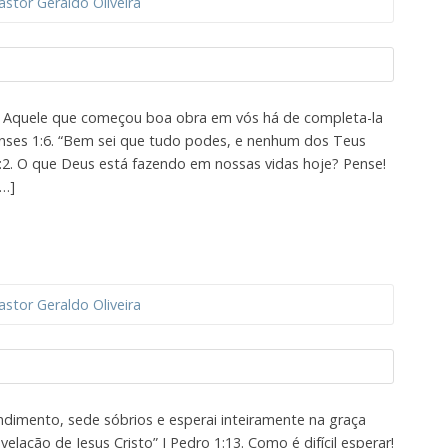
astor Geraldo Oliveira
e Aquele que começou boa obra em vós há de completa-la
ipenses 1:6. “Bem sei que tudo podes, e nenhum dos Teus
2:2. O que Deus está fazendo em nossas vidas hoje? Pense!
[…]
astor Geraldo Oliveira
endimento, sede sóbrios e esperai inteiramente na graça
elação de Jesus Cristo” I Pedro 1:13. Como é difícil esperar!