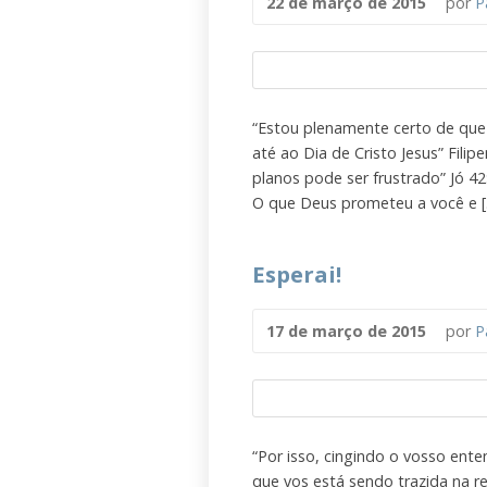
22 de março de 2015
por
P
“Estou plenamente certo de qu
até ao Dia de Cristo Jesus” Fil
planos pode ser frustrado” Jó 4
O que Deus prometeu a você e 
Esperai!
17 de março de 2015
por
P
“Por isso, cingindo o vosso ent
que vos está sendo trazida na rev