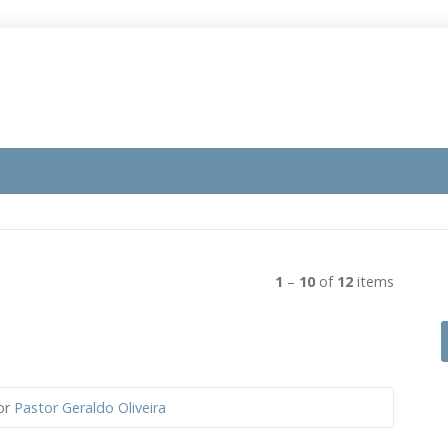
1
–
10
of
12
items
or
Pastor Geraldo Oliveira