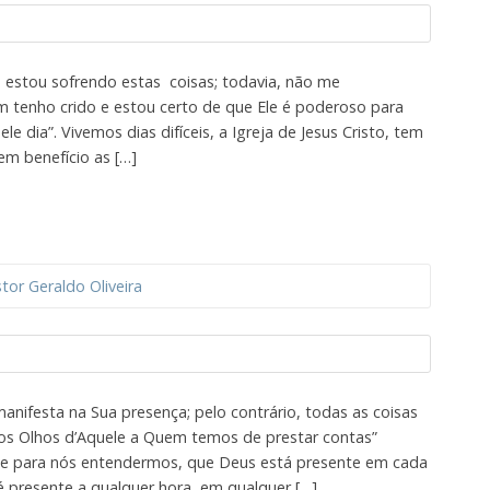
so, estou sofrendo estas coisas; todavia, não me
 tenho crido e estou certo de que Ele é poderoso para
e dia”. Vivemos dias difíceis, a Igreja de Jesus Cristo, tem
m benefício as […]
tor Geraldo Oliveira
manifesta na Sua presença; pelo contrário, todas as coisas
os Olhos d’Aquele a Quem temos de prestar contas”
te para nós entendermos, que Deus está presente em cada
 presente a qualquer hora, em qualquer […]