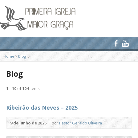
Home
>
Blog
Blog
1
–
10
of
104
items
Ribeirão das Neves – 2025
9 de junho de 2025
por
Pastor Geraldo Oliveira