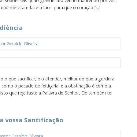
que soubésseis quão grande luta venho mantendo por vós,
 não me viram face a face; para que o coração […]
diência
tor Geraldo Oliveira
o o que sacrificar, e o atender, melhor do que a gordura
é como o pecado de feitiçaria, e a obstinação é como a
. Visto que rejeitaste a Palavra do Senhor, Ele também te
a vossa Santificação
astor Geraldo Oliveira