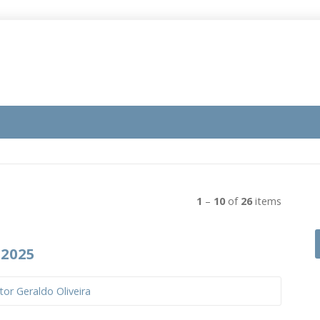
1
–
10
of
26
items
 2025
tor Geraldo Oliveira