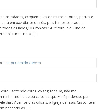
s estas cidades, cerquemo-las de muros e torres, portas e
da está em paz diante de nós, pois temos buscado o
 todos os lados,” II Crônicas 14:7 “Porque o Filho do
rdido” Lucas 19:10. […]
or
Pastor Geraldo Oliveira
so, estou sofrendo estas coisas; todavia, não me
 tenho crido e estou certo de que Ele é poderoso para
e dia”. Vivemos dias difíceis, a Igreja de Jesus Cristo, tem
m benefício as […]