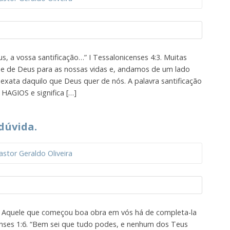
, a vossa santificação…” I Tessalonicenses 4:3. Muitas
e de Deus para as nossas vidas e, andamos de um lado
exata daquilo que Deus quer de nós. A palavra santificação
 HAGIOS e significa […]
dúvida.
astor Geraldo Oliveira
e Aquele que começou boa obra em vós há de completa-la
ipenses 1:6. “Bem sei que tudo podes, e nenhum dos Teus