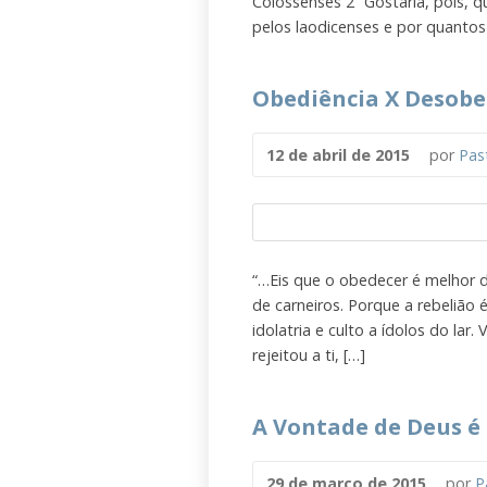
Colossenses 2 “Gostaria, pois, 
pelos laodicenses e por quantos
Obediência X Desobe
12 de abril de 2015
por
Pas
“…Eis que o obedecer é melhor d
de carneiros. Porque a rebelião 
idolatria e culto a ídolos do lar
rejeitou a ti, […]
A Vontade de Deus é 
29 de março de 2015
por
P