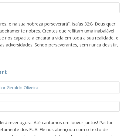
es, e na sua nobreza perseverará”, Isaías 32:8. Deus quer
deiramente nobres. Crentes que reflitam uma inabalável
ue nos capacite a encarar a vida em toda a sua realidade, e
as adversidades. Sendo perseverantes, sem nunca desistir,
ert
tor Geraldo Oliveira
derá rever agora. Até cantamos um louvor juntos! Pastor
retamente dos EUA. Ele nos abençoou com o texto de