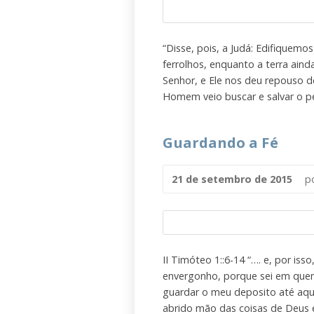
“Disse, pois, a Judá: Edifiquemo
ferrolhos, enquanto a terra ain
Senhor, e Ele nos deu repouso de
Homem veio buscar e salvar o pe
Guardando a Fé
21 de setembro de 2015
p
II Timóteo 1::6-14 “…. e, por is
envergonho, porque sei em quem
guardar o meu deposito até aquel
abrido mão das coisas de Deus e