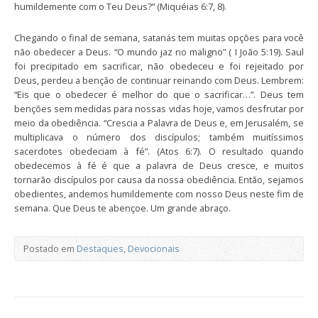
humildemente com o Teu Deus?” (Miquéias 6:7, 8).
Chegando o final de semana, satanás tem muitas opções para você
não obedecer a Deus. “O mundo jaz no maligno” ( I João 5:19). Saul
foi precipitado em sacrificar, não obedeceu e foi rejeitado por
Deus, perdeu a benção de continuar reinando com Deus. Lembrem:
“Eis que o obedecer é melhor do que o sacrificar…”. Deus tem
benções sem medidas para nossas vidas hoje, vamos desfrutar por
meio da obediência. “Crescia a Palavra de Deus e, em Jerusalém, se
multiplicava o número dos discípulos; também muitíssimos
sacerdotes obedeciam à fé”. (Atos 6:7). O resultado quando
obedecemos à fé é que a palavra de Deus cresce, e muitos
tornarão discípulos por causa da nossa obediência. Então, sejamos
obedientes, andemos humildemente com nosso Deus neste fim de
semana. Que Deus te abençoe. Um grande abraço.
Postado em
Destaques
,
Devocionais