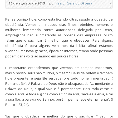
16 de agosto de 2013
por
Pastor Geraldo Oliveira
Pense comigo hoje, como está ficando ultrapassado a questão de
obediência. Vemos em nossos dias filhos rebeldes, homens e
mulheres levantando contra autoridades delegada por Deus,
empregados não submetendo as ordens das empresas. Muito
falam que o sacrificar é melhor que o obedecer. Para alguns,
obediência é para alguns velhinhos da bíblia, afinal estamos
vivendo uma nova geração, época da internet, tempo onde pessoas
podem dar a volta ao mundo em poucas horas.
É importante entendermos que vivemos em tempos modernos,
mas o nosso Deus não mudou, o mesmo Deus de ontem é também
hoje presente, e seja Ele verdadeiro e todo homem mentiroso, (
Romanos 3:4). A Palavra de Deus não é ultrapassada, “… mediante a
Palavra de Deus, a qual vive e é permanente. Pois toda carne é
como a erva, e toda a glória como a flor da erva; seca-se a erva, e cai
a sua flor; a palavra do Senhor, porém, permanece eternamente”. (I
Pedro 1:23, 24).
“Eis que o obedecer é melhor do que o sacrificar…” Saul foi