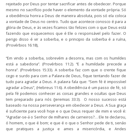
rejeitado por Deus por tentar sacrificar antes de obedecer. Porque
mesmo no sacrifício pode haver o elemento da vontade própria. Só
a obediência honra a Deus de maneira absoluta, pois só ela coloca
a vontade de Deus no centro. Tudo que acontece conosco é para a
glória de Deus, e às vezes ficamos tão felizes com o que Deus está
fazendo que esquecemos que é Ele o responsável pelo fazer. O
perigo disso é vir a soberba, e o principio da soberba é a ruína,
(Provérbios 16:18),
“Em vindo a soberba, sobrevém a desonra, mas com os humildes
está a sabedoria”. (Provérbios 11:2). “E a humildade precede a
honra”. (Provérbios 15:33). A soberba faz com que o crente fique
cego e surdo para com a Palavra de Deus, fique tentando fazer de
tudo para agradar a Deus. A palavra fala que: “Sem fé é impossível
agradar a Deus”, (Hebreus 11:6). A obediência é um passo de fé, só
pela fé podemos conhecer as coisas grandes e ocultas que Deus
tem preparado para nós (Jeremias 33:3). O nosso sucesso está
baseado na nossa perseverança em obedecer a Deus. A Sua graça
é suficiente para você hoje e o que Deus requer de mim e você é:
“Agradar-se-á o Senhor de milhares de carneiros?… Ele te declarou,
ó homem, o que é bom; e que é o que o Senhor pede de ti, senão
que pratiques a justiça e ames a misericórdia, e Andes