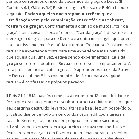
por que correremos o risco de decairmos da graça de Deus, (II
Coríntios 6:1; Gálatas 5:4) Pastor da Igreja Batista de Belém falou o
seguinte:
Todos aqueles que pregam ou crêem que a
justificação vem pela combinação entre “fé” e as “obras”,
“caíram da graça”.
Contrariamente a opinião de muitos,, “cair da
graça” é uma coisa, e “recuar” é outra. “Cair da graça” é desviar-se da
mensagem da graça pura de Deus para outra mensagem qualquer,
que, por isso mesmo, é espúria e inferior. “Recuar-se é justamente
recuar na experiência cristã para uma experiência mais baixa do
que aquela que, uma vez, estava sendo experimentada:
Cair da
graça
se refere à doutrina.
Recuar:
refere-se à comportamento. A
cura para a primeira – cair da graça – é aprender os fatos da Palavra
de Deus e submetê-los com humildade. A cura para a segunda –
recuar – é confessar os próprios pecados.
II Reis 21:1-18 Manassés começou a reinar com 12 anos de idade e
fez o que era mau perante o Senhor: Tornou a edificar os altos que
seu pai tinha destruído, levantou altares a baal, fez um poste-ídolo,
prostrou diante de todo o exército dos céus, edificou altares na
casa do Senhor, queimou o seu próprio filho como sacrifício,
adivinhava pelas nuvens, era agoureiro e tratava com médiuns e
feiticeiros; prosseguiu em fazer o que era mau perante o Senhor,