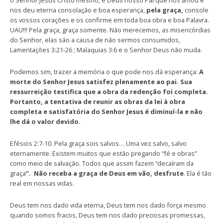
o Senhor Jesus Cristo mesmo, e Deus nosso Pai que nos amou e
nos deu eterna consolação e boa esperança,
pela graça,
console
os vossos corações e os confirme em toda boa obra e boa Palavra.
UAU!!! Pela graça, graça somente. Não merecemos, as misericórdias
do Senhor, elas são a causa de não sermos consumidos,
Lamentações 3:21-26 ; Malaquias 3:6 e o Senhor Deus não muda.
Podemos sim, trazer a memória o que pode nos dá esperança:
A
morte do Senhor Jesus satisfez plenamente ao pai. Sua
ressurreição testifica que a obra da redenção foi completa.
Portanto, a tentativa de reunir as obras da lei à obra
completa e satisfatória do Senhor Jesus é diminuí-la e não
lhe dá o valor devido.
Efésios 2:7-10. Pela graça sois salvos… Uma vez salvo, salvo
eternamente. Existem muitos que estão pregando “fé e obras”
como meio de salvação. Todos que assim fazem “decaíram da
graça
”. Não receba a graça de Deus em vão, desfrute
. Ela é tão
real em nossas vidas.
Deus tem nos dado vida eterna, Deus tem nos dado força mesmo
quando somos fracos, Deus tem nos dado preciosas promessas,