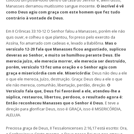
colocou um poste-ídolo dentro da casa do Senhor e, além disso,
Manasses derramou muitíssimo sangue inocente.
O incrível é vê
como Deus agiu com graça com este homem que fez tudo
contrário à vontade de Deus.
Em II Crônicas 33:10-12 O Senhor falou a Manasses, porém ele não
quis ouvir, e colheu o que plantou, foi preso pelo exercito da
Assíria, foi amarrado com cadeias e, levado a Babilônia.
Mas o
versículo 12-20 fala que Manasses ficou angustiado, suplicou
deveras ao Senhor, e muito se humilhou perante Deus. Ele
merecia juízo, ele merecia morrer, ele merecia ser destruído,
porém, versículo 13 fez uma oração e o Senhor agiu com
graça e misericórdia com ele. Misericórdia:
Deus não deu a ele
o que ele merecia, Juízo, destruição. Graça: Deus deu a ele o que
ele não merecia, comunhão, libertação, perdão, direção.
O
Versículo fala que, Deus foi favorável a ele, atendeu-lhe a
súplica, restaurou, libertou, perdoou, o resultado agora é:
Então reconheceu Manasses que o Senhor é Deus.
E teve a
direção para glorificar Deus, isso é GRAÇA, isso é MISERICÓRDIA,
ALELUIA.
Preciosa graça de Deus, II Tessalonicenses 2:16,17 está escrito: Ora,