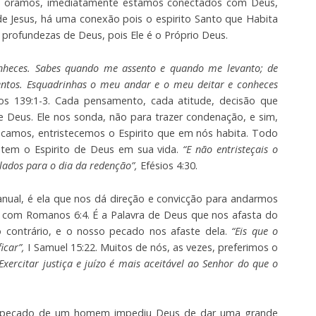
e oramos, imediatamente estamos conectados com Deus,
 Jesus, há uma conexão pois o espirito Santo que Habita
profundezas de Deus, pois Ele é o Próprio Deus.
nheces. Sabes quando me assento e quando me levanto; de
ntos. Esquadrinhas o meu andar e o meu deitar e conheces
mos 139:1-3. Cada pensamento, cada atitude, decisão que
Deus. Ele nos sonda, não para trazer condenação, e sim,
ecamos, entristecemos o Espirito que em nós habita. Todo
 tem o Espirito de Deus em sua vida.
“E não entristeçais o
elados para o dia da redenção”,
Efésios 4:30.
nual, é ela que nos dá direção e convicção para andarmos
 com Romanos 6:4. É a Palavra de Deus que nos afasta do
 contrário, e o nosso pecado nos afaste dela.
“Eis que o
icar”,
I Samuel 15:22. Muitos de nós, as vezes, preferimos o
Exercitar justiça e juízo é mais aceitável ao Senhor do que o
 o pecado de um homem impediu Deus de dar uma grande