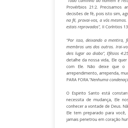
“Todo caminho do homem é reto
Provérbios 21:2. Precisamos a
decisões de fé, pois isto sim, a
na fé, provai-vos, a vós mesmos.
estais reprovados”,
II Coríntios 13
“Por isso, deixando a mentira,
membros uns dos outros. Irai-vo
deis lugar ao diabo”, Efésios 4:2
detalhe da nossa vida, Ele qu
com Ele. Não deixe que o 
arrependimento, arrependa, mud
PARA FORA.
“Nenhuma condenação
O Espirito Santo está consta
necessita de mudança, Ele no
conhecer a vontade de Deus. Nã
Ele tem preparado para você, 
jamais penetrou em coração hu