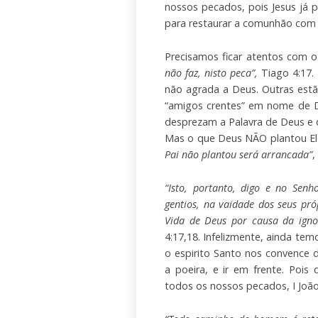
nossos pecados, pois Jesus já p
para restaurar a comunhão com 
Precisamos ficar atentos com 
não faz, nisto peca”,
Tiago 4:17.
não agrada a Deus. Outras est
“amigos crentes” em nome de 
desprezam a Palavra de Deus e q
Mas o que Deus NÃO plantou Ele
Pai não plantou será arrancada”
,
“Isto, portanto, digo e no Se
gentios, na vaidade dos seus pr
Vida de Deus por causa da igno
4:17,18. Infelizmente, ainda t
o espirito Santo nos convence 
a poeira, e ir em frente. Pois
todos os nossos pecados, I Joã