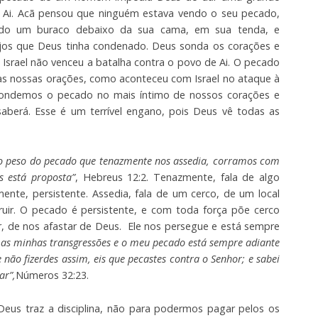
de Ai. Acã pensou que ninguém estava vendo o seu pecado,
ado um buraco debaixo da sua cama, em sua tenda, e
ojos que Deus tinha condenado. Deus sonda os corações e
 Israel não venceu a batalha contra o povo de Ai. O pecado
 das nossas orações, como aconteceu com Israel no ataque à
scondemos o pecado no mais íntimo de nossos corações e
berá. Esse é um terrível engano, pois Deus vê todas as
 peso do pecado que tenazmente nos assedia, corramos com
s está proposta”
, Hebreus 12:2. Tenazmente, fala de algo
mente, persistente. Assedia, fala de um cerco, de um local
ruir. O pecado é persistente, e com toda força põe cerco
r, de nos afastar de Deus. Ele nos persegue e está sempre
 as minhas transgressões e o meu pecado está sempre adiante
 não fizerdes assim, eis que pecastes contra o Senhor; e sabei
ar”,
Números 32:23.
eus traz a disciplina, não para podermos pagar pelos os