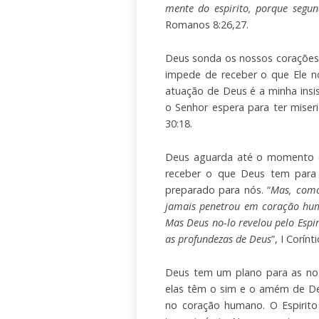
mente do espirito, porque segun
Romanos 8:26,27.
Deus sonda os nossos corações,
impede de receber o que Ele n
atuação de Deus é a minha insis
o Senhor espera para ter miseri
30:18.
Deus aguarda até o momento c
receber o que Deus tem para
preparado para nós. “
Mas, como
jamais penetrou em coração hu
Mas Deus no-lo revelou pelo Espir
as profundezas de Deus
”, I Corínt
Deus tem um plano para as nos
elas têm o sim e o amém de De
no coração humano. O Espirito