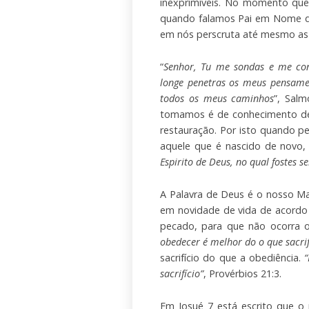
inexprimíveis. No momento qu
quando falamos Pai em Nome de
em nós perscruta até mesmo as 
“
Senhor, Tu me sondas e me co
longe penetras os meus pensame
todos os meus caminhos
”, Sal
tomamos é de conhecimento de 
restauração. Por isto quando p
aquele que é nascido de novo,
Espirito de Deus, no qual fostes s
A Palavra de Deus é o nosso Ma
em novidade de vida de acordo
pecado, para que não ocorra o
obedecer é melhor do o que sacrif
sacrifício do que a obediência.
“
sacrifício”
, Provérbios 21:3.
Em Josué 7 está escrito que