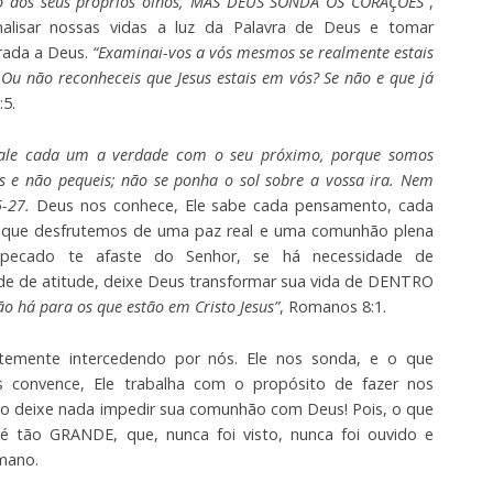
 aos seus próprios olhos, MAS DEUS SONDA OS CORAÇÕES”
,
nalisar nossas vidas a luz da Palavra de Deus e tomar
grada a Deus.
“Examinai-vos a vós mesmos se realmente estais
 Ou não reconheceis que Jesus estais em vós? Se não e que já
:5.
 fale cada um a verdade com o seu próximo, porque somos
s e não pequeis; não se ponha o sol sobre a vossa ira. Nem
5-27.
Deus nos conhece, Ele sabe cada pensamento, cada
er que desfrutemos de uma paz real e uma comunhão plena
pecado te afaste do Senhor, se há necessidade de
e de atitude, deixe Deus transformar sua vida de DENTRO
 há para os que estão em Cristo Jesus”
, Romanos 8:1.
ntemente intercedendo por nós. Ele nos sonda, e o que
s convence, Ele trabalha com o propósito de fazer nos
o deixe nada impedir sua comunhão com Deus! Pois, o que
é tão GRANDE, que, nunca foi visto, nunca foi ouvido e
mano.