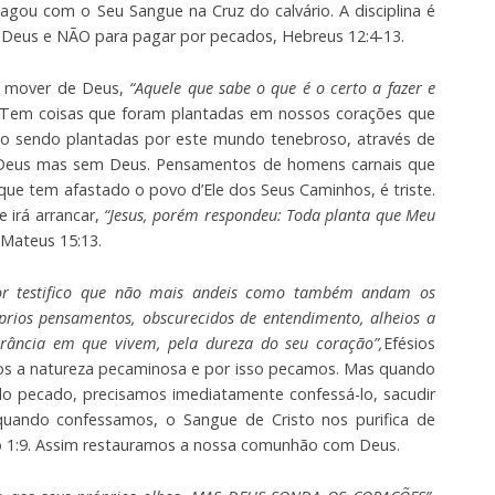
agou com o Seu Sangue na Cruz do calvário. A disciplina é
Deus e NÃO para pagar por pecados, Hebreus 12:4-13.
o mover de Deus,
“Aquele que sabe o que é o certo a fazer e
 Tem coisas que foram plantadas em nossos corações que
ão sendo plantadas por este mundo tenebroso, através de
Deus mas sem Deus. Pensamentos de homens carnais que
ue tem afastado o povo d’Ele dos Seus Caminhos, é triste.
 irá arrancar,
“Jesus, porém respondeu: Toda planta que Meu
 Mateus 15:13.
nhor testifico que não mais andeis como também andam os
óprios pensamentos, obscurecidos de entendimento, alheios a
rância em que vivem, pela dureza do seu coração”,
Efésios
emos a natureza pecaminosa e por isso pecamos. Mas quando
do pecado, precisamos imediatamente confessá-lo, sacudir
 quando confessamos, o Sangue de Cristo nos purifica de
o 1:9. Assim restauramos a nossa comunhão com Deus.