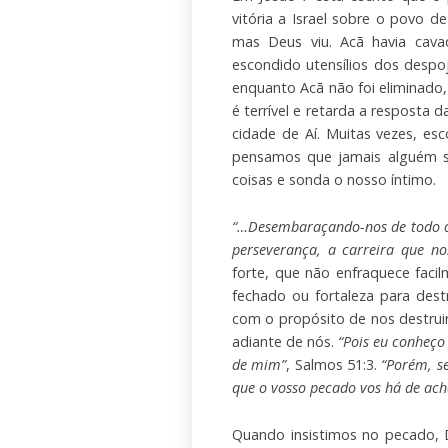
vitória a Israel sobre o povo 
mas Deus viu. Acã havia cav
escondido utensílios dos desp
enquanto Acã não foi eliminado,
é terrível e retarda a resposta
cidade de Aí. Muitas vezes, e
pensamos que jamais alguém sa
coisas e sonda o nosso íntimo.
“…Desembaraçando-nos de todo o
perseverança, a carreira que no
forte, que não enfraquece facil
fechado ou fortaleza para dest
com o propósito de nos destrui
adiante de nós.
“Pois eu conheço
de mim”
, Salmos 51:3.
“Porém, se
que o vosso pecado vos há de ach
Quando insistimos no pecado, D